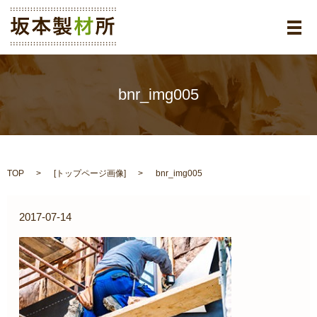
メ
bnr_img005
TOP
[
トップページ画像
]
bnr_img005
2017-07-14