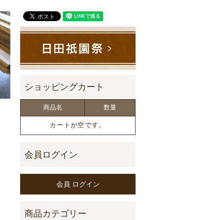
商品名
数量
枚
カートが空です。