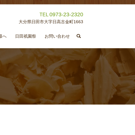
0973-23-2320
TEL
大分県日田市大字日高古金町1663
search
様へ
日田祇園祭
お問い合わせ